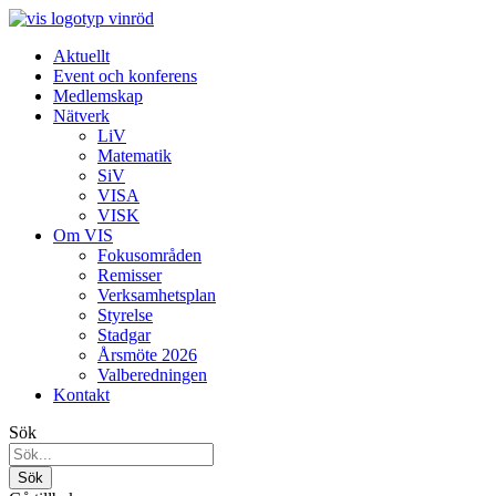
Aktuellt
Event och konferens
Medlemskap
Nätverk
LiV
Matematik
SiV
VISA
VISK
Om VIS
Fokusområden
Remisser
Verksamhetsplan
Styrelse
Stadgar
Årsmöte 2026
Valberedningen
Kontakt
Sök