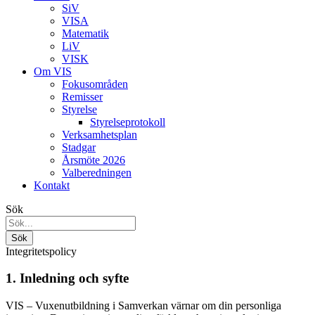
SiV
VISA
Matematik
LiV
VISK
Om VIS
Fokusområden
Remisser
Styrelse
Styrelseprotokoll
Verksamhetsplan
Stadgar
Årsmöte 2026
Valberedningen
Kontakt
Sök
Integritetspolicy
1. Inledning och syfte
VIS – Vuxenutbildning i Samverkan värnar om din personliga