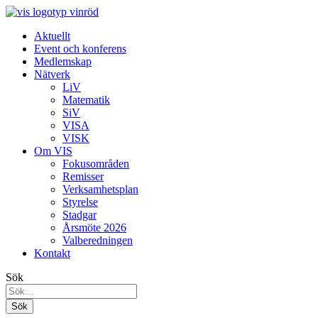
Aktuellt
Event och konferens
Medlemskap
Nätverk
LiV
Matematik
SiV
VISA
VISK
Om VIS
Fokusområden
Remisser
Verksamhetsplan
Styrelse
Stadgar
Årsmöte 2026
Valberedningen
Kontakt
Sök