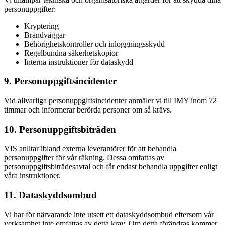
personuppgifter:
Kryptering
Brandväggar
Behörighetskontroller och inloggningsskydd
Regelbundna säkerhetskopior
Interna instruktioner för dataskydd
9. Personuppgiftsincidenter
Vid allvarliga personuppgiftsincidenter anmäler vi till IMY inom 72
timmar och informerar berörda personer om så krävs.
10. Personuppgiftsbiträden
VIS anlitar ibland externa leverantörer för att behandla
personuppgifter för vår räkning. Dessa omfattas av
personuppgiftsbiträdesavtal och får endast behandla uppgifter enligt
våra instruktioner.
11. Dataskyddsombud
Vi har för närvarande inte utsett ett dataskyddsombud eftersom vår
verksamhet inte omfattas av detta krav. Om detta förändras kommer