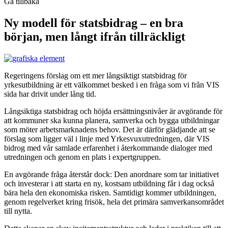
Gå tillbaka
Ny modell för statsbidrag – en bra
början, men långt ifrån tillräckligt
Regeringens förslag om ett mer långsiktigt statsbidrag för
yrkesutbildning är ett välkommet besked i en fråga som vi från VIS
sida har drivit under lång tid.
Långsiktiga statsbidrag och höjda ersättningsnivåer är avgörande för
att kommuner ska kunna planera, samverka och bygga utbildningar
som möter arbetsmarknadens behov. Det är därför glädjande att se
förslag som ligger väl i linje med Yrkesvuxutredningen, där VIS
bidrog med vår samlade erfarenhet i återkommande dialoger med
utredningen och genom en plats i expertgruppen.
En avgörande fråga återstår dock: Den anordnare som tar initiativet
och investerar i att starta en ny, kostsam utbildning får i dag också
bära hela den ekonomiska risken. Samtidigt kommer utbildningen,
genom regelverket kring frisök, hela det primära samverkansområdet
till nytta.