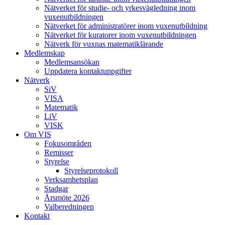
Nätverket för studie- och yrkesvägledning inom
vuxenutbildningen
Nätverket för administratörer inom vuxenutbildning
Nätverket för kuratorer inom vuxenutbildningen
Nätverk för vuxnas matematiklärande
Medlemskap
Medlemsansökan
Uppdatera kontaktuppgifter
Nätverk
SiV
VISA
Matematik
LiV
VISK
Om VIS
Fokusområden
Remisser
Styrelse
Styrelseprotokoll
Verksamhetsplan
Stadgar
Årsmöte 2026
Valberedningen
Kontakt