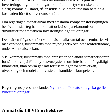
Detta skapar en skev incitamentsstruktur och leder i praktiken till att
investeringstunga utbildningar inom flera bristyrken riskerar att
aldrig komma till stånd, då enskilda huvudmän inte kan bära hela
kostnaden för ett samverkansområde.
Om regeringen menar allvar med att stärka kompetensförsörjningen
behöver nästa steg handla om att också skapa ekonomiska
drivkrafter för att etablera investeringstunga utildningar.
Detta är en fråga som återkom i nästan alla samtal och seminarier vi
medverkade i, tillsammans med myndighets- och branschföreträdare,
under Almedalsveckan.
VIS kommer, tillsammans med branscher och andra samarbetsparter,
fortsätta driva på för ett yrkesvuxsystem som inte bara är långsiktigt
finansierat, utan också ger rätt förutsättningar för samverkan,
utveckling och modet att investera i framtidens kompetens.
Regeringens pressmedelande:
Ny modell för statsbidrag ska ge fler
yrkesutbildningar
Anmäl dig till VIS nyhetsbrev