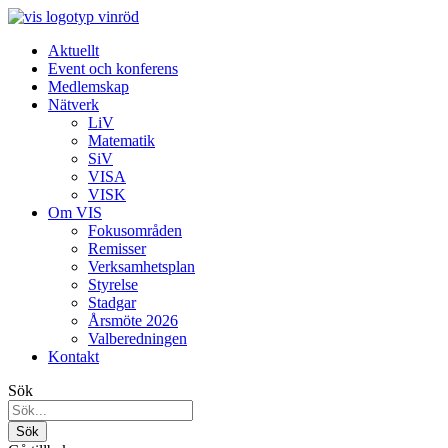
Aktuellt
Event och konferens
Medlemskap
Nätverk
LiV
Matematik
SiV
VISA
VISK
Om VIS
Fokusområden
Remisser
Verksamhetsplan
Styrelse
Stadgar
Årsmöte 2026
Valberedningen
Kontakt
Sök