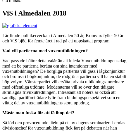
Gå tillbaka
ViS i Almedalen 2018
I år firade politikerveckan i Almedalen 50 år, Komvux fyller 50 år
och ViS bjöd för femte året i rad på ett uppskattat program.
Vad vill partierna med vuxenutbildningen?
Vad passade bättre detta valår än att inleda Vuxenutbildningens dag,
med att be partierna berätta om sina intentioner med
vuxenutbildningen? De borgliga partierna vill gasa i lågkonjunktur
och bromsa i högkonjunktur, de rödgröna partierna vill ha en stabilt
hög volym. Vänsterpartiet vill ersätta privata utbildningsanordnare
med offentliga utförare. Moderaterna vill se över den tidigare
skrinlagda frivuxutredningen. Intressant att notera är också att
samtliga partiföreträdare lyfte fram bildningsperspektivet som en
viktig del av vuxenutbildningens stora uppdrag.
Måste man fuska för att få ihop det?
Så löd den provocerande titeln på ett av dagens seminarier. Lernias
divisionschef för vuxenutbildning fick fart på debatten när han