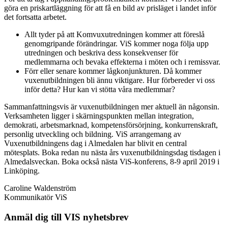
göra en priskartläggning för att få en bild av prisläget i landet inför
det fortsatta arbetet.
Allt tyder på att Komvuxutredningen kommer att föreslå
genomgripande förändringar. ViS kommer noga följa upp
utredningen och beskriva dess konsekvenser för
medlemmarna och bevaka effekterna i möten och i remissvar.
Förr eller senare kommer lågkonjunkturen. Då kommer
vuxenutbildningen bli ännu viktigare. Hur förbereder vi oss
inför detta? Hur kan vi stötta våra medlemmar?
Sammanfattningsvis är vuxenutbildningen mer aktuell än någonsin.
Verksamheten ligger i skärningspunkten mellan integration,
demokrati, arbetsmarknad, kompetensförsörjning, konkurrenskraft,
personlig utveckling och bildning. ViS arrangemang av
Vuxenutbildningens dag i Almedalen har blivit en central
mötesplats. Boka redan nu nästa års vuxenutbildningsdag tisdagen i
Almedalsveckan. Boka också nästa ViS-konferens, 8-9 april 2019 i
Linköping.
Caroline Waldenström
Kommunikatör ViS
Anmäl dig till VIS nyhetsbrev