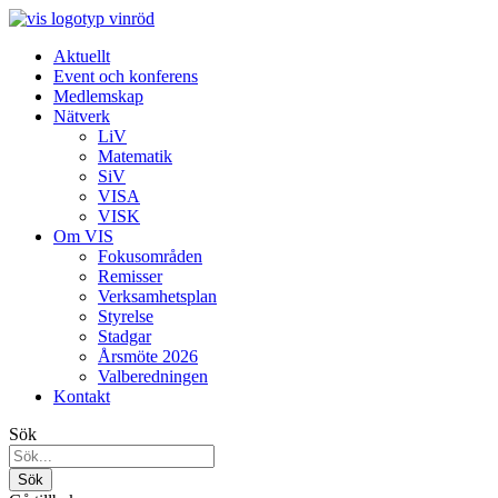
Aktuellt
Event och konferens
Medlemskap
Nätverk
LiV
Matematik
SiV
VISA
VISK
Om VIS
Fokusområden
Remisser
Verksamhetsplan
Styrelse
Stadgar
Årsmöte 2026
Valberedningen
Kontakt
Sök