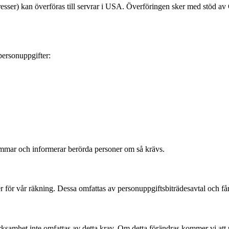
adresser) kan överföras till servrar i USA. Överföringen sker med stöd 
personuppgifter:
timmar och informerar berörda personer om så krävs.
r för vår räkning. Dessa omfattas av personuppgiftsbiträdesavtal och får
rksamhet inte omfattas av detta krav. Om detta förändras kommer vi att