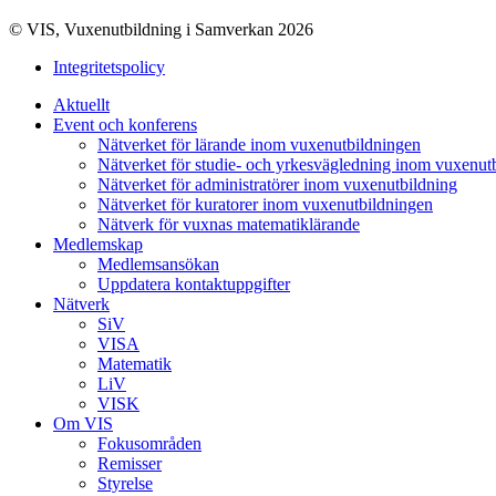
© VIS, Vuxenutbildning i Samverkan 2026
Integritetspolicy
Aktuellt
Event och konferens
Nätverket för lärande inom vuxenutbildningen
Nätverket för studie- och yrkesvägledning inom vuxenut
Nätverket för administratörer inom vuxenutbildning
Nätverket för kuratorer inom vuxenutbildningen
Nätverk för vuxnas matematiklärande
Medlemskap
Medlemsansökan
Uppdatera kontaktuppgifter
Nätverk
SiV
VISA
Matematik
LiV
VISK
Om VIS
Fokusområden
Remisser
Styrelse