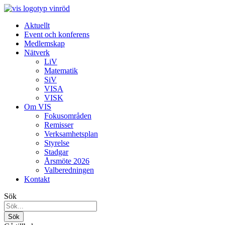
Aktuellt
Event och konferens
Medlemskap
Nätverk
LiV
Matematik
SiV
VISA
VISK
Om VIS
Fokusområden
Remisser
Verksamhetsplan
Styrelse
Stadgar
Årsmöte 2026
Valberedningen
Kontakt
Sök