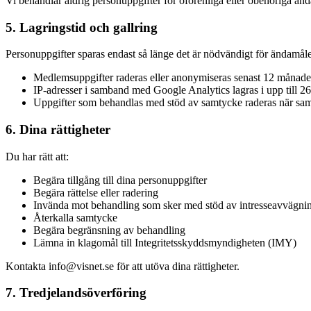
Vi behandlar aldrig personuppgifter för oförenliga eller obehöriga än
5. Lagringstid och gallring
Personuppgifter sparas endast så länge det är nödvändigt för ändamåle
Medlemsuppgifter raderas eller anonymiseras senast 12 månader
IP-adresser i samband med Google Analytics lagras i upp till 
Uppgifter som behandlas med stöd av samtycke raderas när samt
6. Dina rättigheter
Du har rätt att:
Begära tillgång till dina personuppgifter
Begära rättelse eller radering
Invända mot behandling som sker med stöd av intresseavvägni
Återkalla samtycke
Begära begränsning av behandling
Lämna in klagomål till Integritetsskyddsmyndigheten (IMY)
Kontakta info@visnet.se för att utöva dina rättigheter.
7. Tredjelandsöverföring