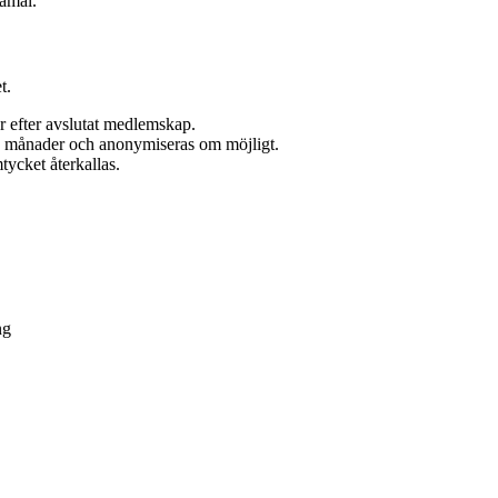
damål.
t.
 efter avslutat medlemskap.
26 månader och anonymiseras om möjligt.
ycket återkallas.
ng