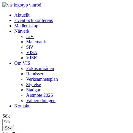
Aktuellt
Event och konferens
Medlemskap
Nätverk
LiV
Matematik
SiV
VISA
VISK
Om VIS
Fokusområden
Remisser
Verksamhetsplan
Styrelse
Stadgar
Årsmöte 2026
Valberedningen
Kontakt
Sök