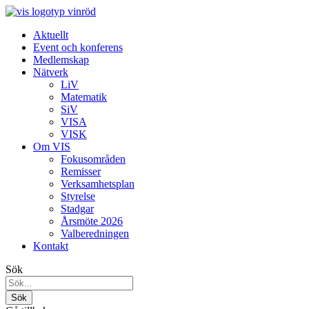
Aktuellt
Event och konferens
Medlemskap
Nätverk
LiV
Matematik
SiV
VISA
VISK
Om VIS
Fokusområden
Remisser
Verksamhetsplan
Styrelse
Stadgar
Årsmöte 2026
Valberedningen
Kontakt
Sök