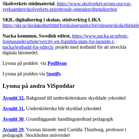
Skolverkets stödmaterial
,
https://www.skolverket.se/om-oss/var-
verksamhet/skolverkets-prioriterade-omraden/digitalisering
SKR, digitalisering i skolan, stödverktyg LIKA
https://skr.se/skolakulturfritid/forskolagrundochgymnasieskola/digital
Nacka kommun, Swedish edtest,
https://www.nacka.se/arbete-
foretagande/arbete/vercity-en-framtida-plats-for-larande-i-
nacka/testbadd-for-edtech/
projekt med testbädd för att utveckla
digitala läromedel.
Lyssna på podden via
PodBean
Lyssna på podden via
Spotify
Lyssna på andra ViSpoddar
Avsnitt 32
,
Bakgrund till undersköterskans skyddade yrkestitel
Avsnitt 31
,
Undersköterska blir skyddad yrkestitel
Avsnitt 30
, Grundläggande handlingsinriktad pedagogik
Avsnitt 29
, Vuxnas lärande med Camilla Thunborg, professor i
pedagogik Stockholms universitet