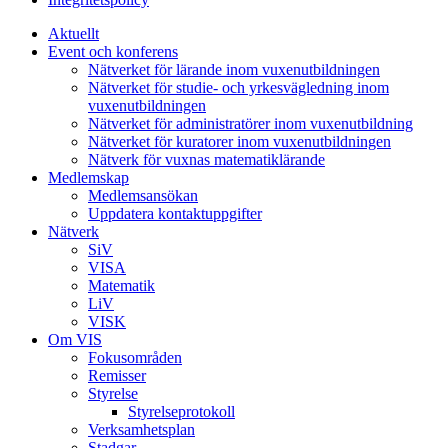
Aktuellt
Event och konferens
Nätverket för lärande inom vuxenutbildningen
Nätverket för studie- och yrkesvägledning inom
vuxenutbildningen
Nätverket för administratörer inom vuxenutbildning
Nätverket för kuratorer inom vuxenutbildningen
Nätverk för vuxnas matematiklärande
Medlemskap
Medlemsansökan
Uppdatera kontaktuppgifter
Nätverk
SiV
VISA
Matematik
LiV
VISK
Om VIS
Fokusområden
Remisser
Styrelse
Styrelseprotokoll
Verksamhetsplan
Stadgar