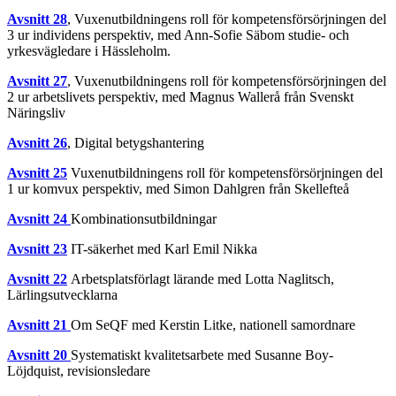
Avsnitt 28
, Vuxenutbildningens roll för kompetensförsörjningen del
3 ur individens perspektiv, med Ann-Sofie Säbom studie- och
yrkesvägledare i Hässleholm.
Avsnitt 27
, Vuxenutbildningens roll för kompetensförsörjningen del
2 ur arbetslivets perspektiv, med Magnus Wallerå från Svenskt
Näringsliv
Avsnitt 26
, Digital betygshantering
Avsnitt 25
Vuxenutbildningens roll för kompetensförsörjningen del
1 ur komvux perspektiv, med Simon Dahlgren från Skellefteå
Avsnitt 24
Kombinationsutbildningar
Avsnitt 23
IT-säkerhet med Karl Emil Nikka
Avsnitt 22
Arbetsplatsförlagt lärande med Lotta Naglitsch,
Lärlingsutvecklarna
Avsnitt 21
Om SeQF med Kerstin Litke, nationell samordnare
Avsnitt 20
Systematiskt kvalitetsarbete med Susanne Boy-
Löjdquist, revisionsledare