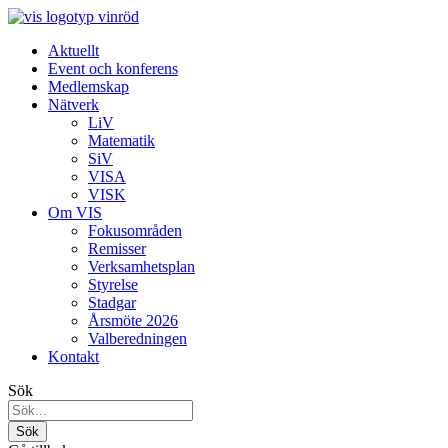
Aktuellt
Event och konferens
Medlemskap
Nätverk
LiV
Matematik
SiV
VISA
VISK
Om VIS
Fokusområden
Remisser
Verksamhetsplan
Styrelse
Stadgar
Årsmöte 2026
Valberedningen
Kontakt
Sök