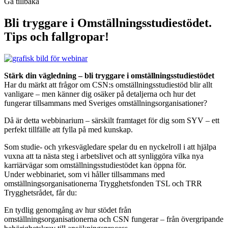
Gå tillbaka
Bli tryggare i Omställningsstudiestödet.
Tips och fallgropar!
Stärk din vägledning – bli tryggare i omställningsstudiestödet
Har du märkt att frågor om CSN:s omställningsstudiestöd blir allt
vanligare – men känner dig osäker på detaljerna och hur det
fungerar tillsammans med Sveriges omställningsorganisationer?
Då är detta webbinarium – särskilt framtaget för dig som SYV – ett
perfekt tillfälle att fylla på med kunskap.
Som studie- och yrkesvägledare spelar du en nyckelroll i att hjälpa
vuxna att ta nästa steg i arbetslivet och att synliggöra vilka nya
karriärvägar som omställningsstudiestödet kan öppna för.
Under webbinariet, som vi håller tillsammans med
omställningsorganisationerna Trygghetsfonden TSL och TRR
Trygghetsrådet, får du:
En tydlig genomgång av hur stödet från
omställningsorganisationerna och CSN fungerar – från övergripande