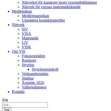
Nätverket för kuratorer inom vuxenutbildningen
Nätverk för vuxnas matematiklärande
Medlemskap
Medlemsansökan
Uppdatera kontaktuppgifter
Nätverk
SiV
VISA
Matematik
LiV
VISK
Om VIS
Fokusområden
Remisser
Styrelse
Styrelseprotokoll
Verksamhetsplan
Stadgar
Årsmöte 2026
Valberedningen
Kontakt
Sök