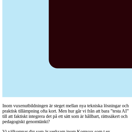
Inom vuxenutbildningen är steget mellan nya tekniska lösningar och
praktisk tillämpning ofta kort. Men hur går vi från att bara ”testa AI”
till att faktiskt integrera det på ett sätt som är hållbart, rättssäkert och
pedagogiskt genomtänkt?
Vi välkomnar dig som är verksam inom Komvux som t.ex.