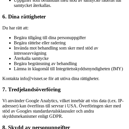
Uppgifter som behandlas med stöd av samtycke raderas när
samtycket återkallas.
6. Dina rättigheter
Du har rätt att:
Begära tillgång till dina personuppgifter
Begära rättelse eller radering
Invända mot behandling som sker med stöd av
intresseavvägning
Återkalla samtycke
Begära begränsning av behandling
Lämna in klagomål till Integritetsskyddsmyndigheten (IMY)
Kontakta info@visnet.se för att utöva dina rättigheter.
7. Tredjelandsöverföring
Vi använder Google Analytics, vilket innebär att viss data (t.ex. IP-
adresser) kan överföras till servrar i USA. Överföringen sker med
stöd av Googles standardavtalsklausuler och andra
skyddsmekanismer enligt GDPR.
8. Skydd av personuppgifter