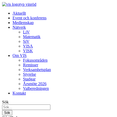
Aktuellt
Event och konferens
Medlemskap
Nätverk
LiV
Matematik
SiV
VISA
VISK
Om VIS
Fokusområden
Remisser
Verksamhetsplan
Styrelse
Stadgar
Årsmöte 2026
Valberedningen
Kontakt
Sök