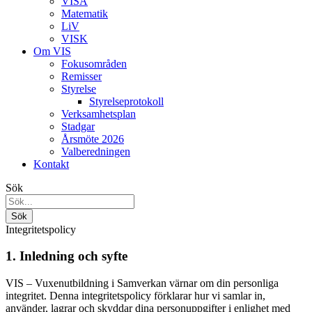
VISA
Matematik
LiV
VISK
Om VIS
Fokusområden
Remisser
Styrelse
Styrelseprotokoll
Verksamhetsplan
Stadgar
Årsmöte 2026
Valberedningen
Kontakt
Sök
Integritetspolicy
1. Inledning och syfte
VIS – Vuxenutbildning i Samverkan värnar om din personliga
integritet. Denna integritetspolicy förklarar hur vi samlar in,
använder, lagrar och skyddar dina personuppgifter i enlighet med