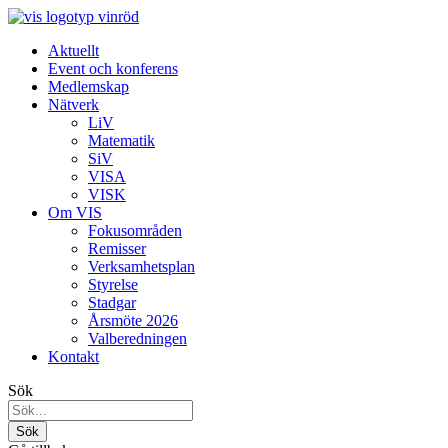
Aktuellt
Event och konferens
Medlemskap
Nätverk
LiV
Matematik
SiV
VISA
VISK
Om VIS
Fokusområden
Remisser
Verksamhetsplan
Styrelse
Stadgar
Årsmöte 2026
Valberedningen
Kontakt
Sök