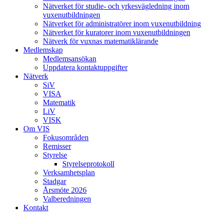
Nätverket för studie- och yrkesvägledning inom
vuxenutbildningen
Nätverket för administratörer inom vuxenutbildning
Nätverket för kuratorer inom vuxenutbildningen
Nätverk för vuxnas matematiklärande
Medlemskap
Medlemsansökan
Uppdatera kontaktuppgifter
Nätverk
SiV
VISA
Matematik
LiV
VISK
Om VIS
Fokusområden
Remisser
Styrelse
Styrelseprotokoll
Verksamhetsplan
Stadgar
Årsmöte 2026
Valberedningen
Kontakt